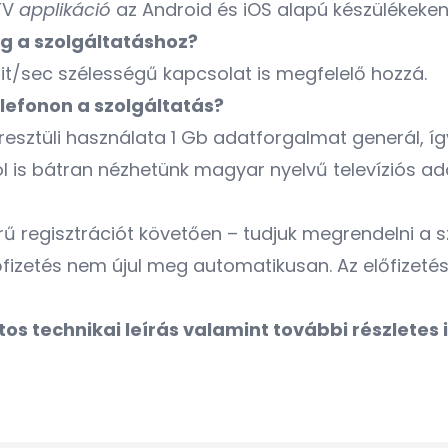
TV
applikáció
az Android és iOS alapú készülékeken
g a szolgáltatáshoz?
it/sec szélességű kapcsolat is megfelelő hozzá.
lefonon a szolgáltatás?
esztüli használata 1 Gb adatforgalmat generál, íg
ávol is bátran nézhetünk magyar nyelvű televíziós a
ű regisztrációt követően – tudjuk megrendelni a sz
előfizetés nem újul meg automatikusan. Az előfizet
ntos technikai leírás valamint további részlete