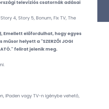
országi televíziós csatornák adásai
tory 4, Story 5, Bonum, Fix TV, The
l.
Emellett előfordulhat, hogy egyes
s műsor helyett a "SZERZŐI JOGI
." felirat jelenik meg.
ni.
n, iPaden vagy TV-n igénybe vehető,