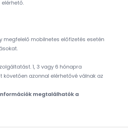
 elérhető.
y megfelelő mobilnetes előfizetés esetén
dásokat.
olgáltatást. 1, 3 vagy 6 hónapra
ést követően azonnal elérhetővé válnak az
s információk megtalálhatók a