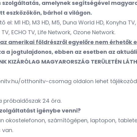
iós szolgáltatás, amelynek segítségével magyar
tt eszközökön, bárhol a világon.
 el: M1 HD, M3 HD, M5, Duna World HD, Konyha TV, S
r TV, ECHO TV, Life Network, Ozone Network.
az amerikai földrészről egyelőre nem érhetők e
a a jogtulajdonos, ebben az esetben az aktuáli
K KIZÁRÓLAG MAGYARORSZÁG TERÜLETÉN LÁTHATÓ
onitv.hu/otthonitv-csomag
oldalon lehet tájékozód
i, a próbaidőszak 24 óra.
zolgáltatást igénybe venni?
n okostelefonon, számítógépen, laptopon, tablete
 van.