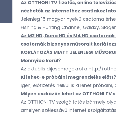
Az
OTTHONI TV
fizetős, online televíz
nézhetők az internethez csatlakoztato
Jelenleg 15 magyar nyelvű csatorna érhető
Fishing & Hunting Channel, Galaxy, Sláge
Az M2 HD, Duna HD és M4 HD csatornák 
csatornák bizonyos műsorait korlátozz
KORLÁTOZÁS MIATT JELENLEGI MŰSORUN
Mennyibe kerül?
Az aktuális díjcsomagokról a
http://otth
Ki lehet-e próbálni megrendelés előtt?
Igen, előfizetés nélkül is ki lehet próbáln
Milyen eszközön lehet az OTTHONI TV s
Az OTTHONI TV szolgáltatás bármely olya
amelyen szélessávú internet szolgáltatás