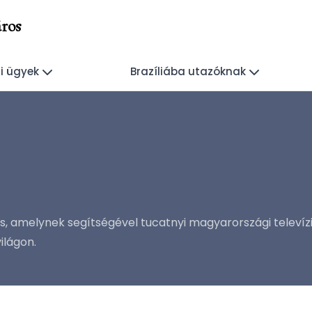
ros
i ügyek
Brazíliába utazóknak
atás, amelynek segítségével tucatnyi magyarországi telev
ilágon.