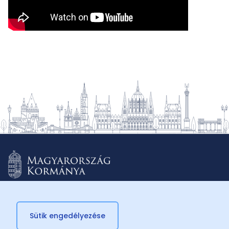
Sütik engedélyezése
© 2026 Külügyminisztérium