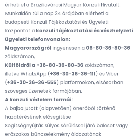
érheti
el
a Braziliavárosi Magyar Konzuli Hivatalt.
Munkaidőn túl
a nap 24 órájában elérheti
a
budapesti
Konzuli Tájékoztatási és Ügyeleti
Központot a
konzuli tájékoztatási és vészhelyzeti
ügyeleti telefonvonalon:
Magyarországról
ingyenesen a
06-80-36-80-36
zöldszámon,
Külföldről a +36-80-36-80-36
zöldszámon,
illetve WhatsApp (
+36-30-36-36-111
) és Viber
(
+36-30-36-36-555
) platformokon, elsősorban
szöveges üzenetek formájában.
A konzuli védelem formái:
A bajba jutott (alapvetően) önerőből történő
hazatérésének elősegítése
Segítségnyújtás súlyos sérüléssel járó baleset vagy
erőszakos bűncselekmény áldozatának