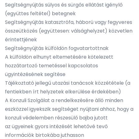
Segítségnyújtás súlyos és sürgős ellátást igénylő
(együttes feltétel) betegnek
Segítségnyújtás katasztrófa, háború vagy fegyveres
összeütközés (együttesen: válsághelyzet) közvetlen
érintettjének
Segítségnyújtás külföldön fogvatartottnak
A külföldön elhunyt eltemetésére kötelezett
hozzátartozó temetéssel kapcsolatos
ügyintézésének segítése
Tájékoztató jellegű utazási tanácsok közzététele (a
fentiekben írt helyzetek elkerülése érdekében)
A Konzuli Szolgálat a rendelkezésére álló minden
eszközzel igyekszik segítséget nyújtani ahhoz, hogy a
konzuli védelemben részesülő bajba jutott
az ügyeinek gyors intézését lehetővé tevő
információk birtokába juthasson