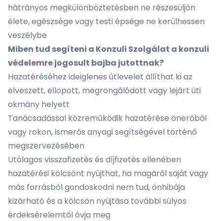
hátrányos megkülönböztetésben ne részesüljön
élete, egészsége vagy testi épsége ne kerülhessen
veszélybe
Miben tud segíteni a Konzuli Szolgálat a konzuli
védelemre jogosult bajba jutottnak?
Hazatéréséhez ideiglenes útlevelet állíthat ki az
elveszett, ellopott, megrongálódott vagy lejárt úti
okmány helyett
Tanácsadással közreműködik hazatérése önerőből
vagy rokon, ismerős anyagi segítségével történő
megszervezésében
Utólagos visszafizetés és díjfizetés ellenében
hazatérési kölcsönt nyújthat, ha magáról saját vagy
más forrásból gondoskodni nem tud, önhibája
kizárható és a kölcsön nyújtása további súlyos
érdeksérelemtől óvja meg