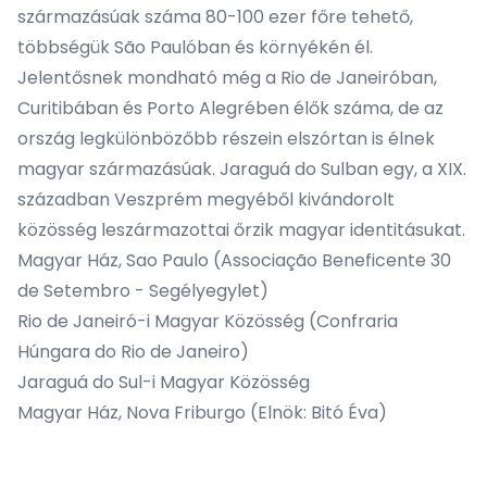
származásúak száma 80-100 ezer főre tehető,
többségük São Paulóban és környékén él.
Jelentősnek mondható még a Rio de Janeiróban,
Curitibában és Porto Alegrében élők száma, de az
ország legkülönbözőbb részein elszórtan is élnek
magyar származásúak. Jaraguá do Sulban egy, a XIX.
században Veszprém megyéből kivándorolt
közösség leszármazottai őrzik magyar identitásukat.
Magyar Ház, Sao Paulo
(
Associação Beneficente 30
de Setembro
- Segélyegylet)
Rio de Janeiró-i Magyar Közösség
(Confraria
Húngara do Rio de Janeiro)
Jaraguá do Sul-i Magyar Közösség
Magyar Ház, Nova Friburgo (Elnök:
Bitó Éva
)