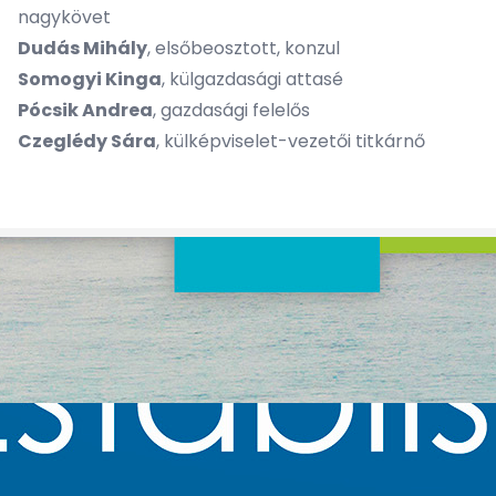
nagykövet
Dudás Mihály
, elsőbeosztott, konzul
Somogyi Kinga
, külgazdasági attasé
Pócsik Andrea
, gazdasági felelős
Czeglédy Sára
, külképviselet-vezetői titkárnő