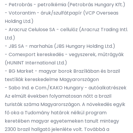
- Petrobrás - petrolkémia (Petrobrás Hungary Kft.)
- Votorantim - áruk/szulfátpapír (VCP Overseas
Holding Ltd.)
- Aracruz Celulose SA - cellulóz (Aracruz Trading Intl.
Ltd.)
- JBS SA - marhahús (JBS Hungary Holding Ltd.)
- Comexport kereskedés - vegyszerek, műtrágyák
(HUNINT International Ltd.)
- BG Market - magyar borok Brazíliában és brazil
textíliák kereskedelme Magyarországon
- Sabo Ind. e Com./KAKO Hungary - autóalkatrészek
Az elmúlt években folyamatosan nőtt a brazil
turisták száma Magyarországon. A növekedés egyik
fő oka a Tudomány határok nélkül program
keretében magyar egyetemeken tanult mintegy
2300 brazil hallgató jelenléte volt. Továbbá a