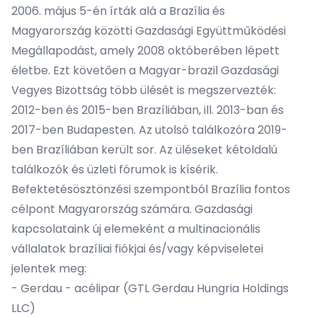
2006. május 5-én írták alá a Brazília és
Magyarország közötti Gazdasági Együttműködési
Megállapodást, amely 2008 októberében lépett
életbe. Ezt követően a Magyar-brazil Gazdasági
Vegyes Bizottság több ülését is megszervezték:
2012-ben és 2015-ben Brazíliában, ill. 2013-ban és
2017-ben Budapesten. Az utolsó találkozóra 2019-
ben Brazíliában került sor. Az üléseket kétoldalú
találkozók és üzleti fórumok is kísérik.
Befektetésösztönzési szempontból Brazília fontos
célpont Magyarország számára. Gazdasági
kapcsolataink új elemeként a multinacionális
vállalatok brazíliai fiókjai és/vagy képviseletei
jelentek meg:
- Gerdau - acélipar (GTL Gerdau Hungria Holdings
LLC)