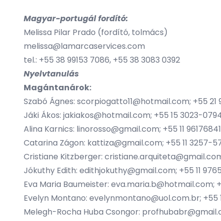
Magyar-portugál fordító:
Melissa Pilar Prado (fordító, tolmács)
melissa@lamarcaservices.com
tel.: +55 38 99153 7086, +55 38 3083 0392
Nyelvtanulás
Magántanárok:
Szabó Ágnes:
scorpiogatto11@hotmail.com
; +55 21
Jáki Ákos:
jakiakos@hotmail.com
; +55 15 3023-079
Alina Karnics:
linorosso@gmail.com
; +55 11 9617684
Catarina Zágon:
kattiza@gmail.com
; +55 11 3257-5
Cristiane Kitzberger:
cristiane.arquiteta@gmail.co
Jókuthy Edith:
edithjokuthy@gmail.com
; +55 11 97
Eva Maria Baumeister:
eva.maria.b@hotmail.com
;
Evelyn Montano:
evelynmontano@uol.com.br
; +55
Melegh-Rocha Huba Csongor:
profhubabr@gmail