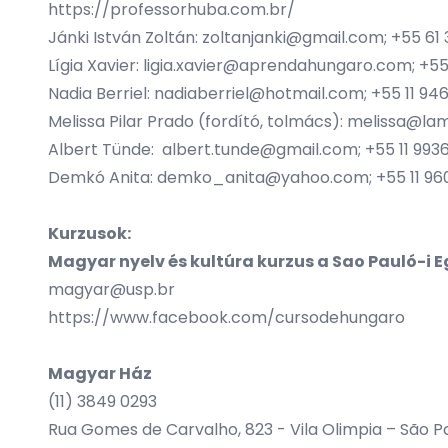
https://professorhuba.com.br/
Jánki István Zoltán:
zoltanjanki@gmail.com
; +55 61
Lígia Xavier:
ligia.xavier@aprendahungaro.com
; +5
Nadia Berriel:
nadiaberriel@hotmail.com
; +55 11 9
Melissa Pilar Prado (fordító, tolmács):
melissa@lam
Albert Tünde:
albert.tunde@gmail.com
; +55 11 99
Demkó Anita:
demko_anita@yahoo.com
; +55 11 9
Kurzusok:
Magyar nyelv és kultúra kurzus a Sao Pauló-i
magyar@usp.br
https://www.facebook.com/cursodehungaro
Magyar Ház
(11) 3849 0293
Rua Gomes de Carvalho, 823 - Vila Olimpia – São P