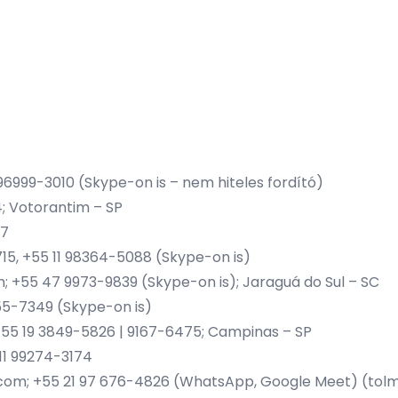
 96999-3010 (Skype-on is – nem hiteles fordító)
4; Votorantim – SP
17
715, +55 11 98364-5088 (Skype-on is)
m
; +55 47 9973-9839 (Skype-on is); Jaraguá do Sul – SC
655-7349 (Skype-on is)
 +55 19 3849-5826 | 9167-6475; Campinas – SP
 11 99274-3174
.com
; +55 21 97 676-4826 (WhatsApp, Google Meet) (tolmác