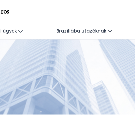
ros
i ügyek
Brazíliába utazóknak