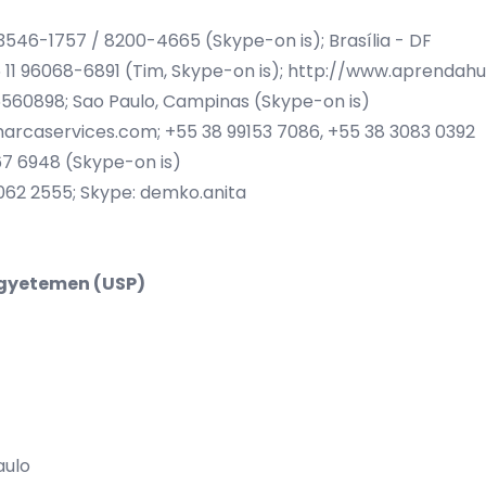
 3546-1757 / 8200-4665 (Skype-on is); Brasília - DF
5 11 96068-6891 (Tim, Skype-on is);
http://www.aprendah
46560898; Sao Paulo, Campinas (Skype-on is)
arcaservices.com
; +55 38 99153 7086, +55 38 3083 0392
367 6948 (Skype-on is)
6062 2555; Skype: demko.anita
 Egyetemen (USP)
aulo