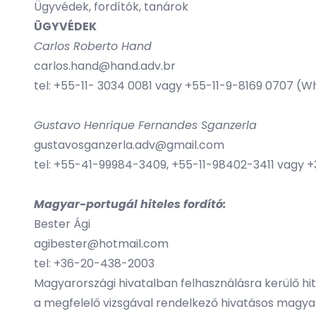
Ügyvédek, fordítók, tanárok
ÜGYVÉDEK
Carlos Roberto Hand
carlos.hand@hand.adv.br
tel: +55-11- 3034 0081 vagy +55-11-9-8169 0707 (
Gustavo Henrique Fernandes Sganzerla
gustavosganzerla.adv@gmail.com
tel: +55-41-99984-3409, +55-11-98402-3411 vag
Magyar-portugál hiteles fordító:
Bester Ági
agibester@hotmail.com
tel: +36-20-438-2003
Magyarországi hivatalban felhasználásra kerülő h
a megfelelő vizsgával rendelkező hivatásos magyar 