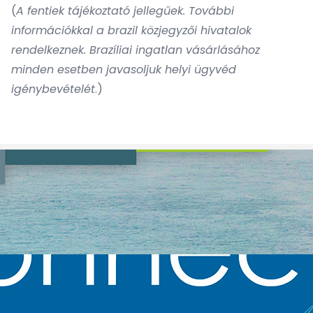
(
A fentiek tájékoztató jellegűek. További
információkkal a brazil közjegyzői hivatalok
rendelkeznek. Brazíliai ingatlan vásárlásához
minden esetben javasoljuk helyi ügyvéd
igénybevételét
.)