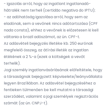
- igazolás arról, hogy az ingatlant ingatlanadó-
hátralék nem terheli (certidão negativa do IPTU);
- az adóhatóság igazolása arról, hogy sem az
eladónak, sem a vevőnek nincs adótartozása (CPF
nada consta), ehhez a vevőnek is előzetesen ki kell
váltania a brazil adószámot, az ún. CPF-t.
Az adásvételi bejegyzés illetéke kb. 250 eurónak
megfelelő összeg, az átírási illeték az ingatlan
étékének a 2 %-a (ezek a költségek a vevőt
terhelik).
Jogi személy ingatlanvásárlásának előfeltétele, hogy
a társaságnak bejegyzett képviselete/leányvállalata
legyen Brazíliában. Az adásvétel bejegyzéséhez a
fentieken túlmenően be kell mutatni a társasági
szerződést, valamint a jogi személyek regisztrációs
számát (az ún. CNPJ-t).