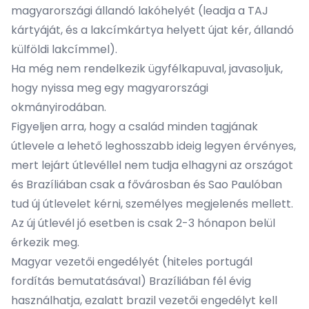
magyarországi állandó lakóhelyét (leadja a TAJ
kártyáját, és a lakcímkártya helyett újat kér, állandó
külföldi lakcímmel).
Ha még nem rendelkezik
ügyfélkapuval
, javasoljuk,
hogy nyissa meg egy magyarországi
okmányirodában.
Figyeljen arra, hogy a család minden tagjának
útlevele a lehető leghosszabb ideig legyen érvényes,
mert lejárt útlevéllel nem tudja elhagyni az országot
és Brazíliában csak a fővárosban és Sao Paulóban
tud új útlevelet kérni, személyes megjelenés mellett.
Az új útlevél jó esetben is csak 2-3 hónapon belül
érkezik meg.
Magyar vezetői engedélyét (hiteles portugál
fordítás bemutatásával) Brazíliában fél évig
használhatja, ezalatt brazil vezetői engedélyt kell