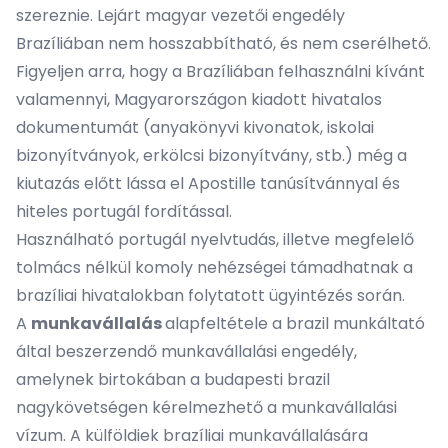
szereznie. Lejárt magyar vezetői engedély
Brazíliában nem hosszabbítható, és nem cserélhető.
Figyeljen arra, hogy a Brazíliában felhasználni kívánt
valamennyi, Magyarországon kiadott hivatalos
dokumentumát (anyakönyvi kivonatok, iskolai
bizonyítványok, erkölcsi bizonyítvány, stb.) még a
kiutazás előtt lássa el
Apostille
tanúsítvánnyal és
hiteles portugál fordítással
.
Használható portugál nyelvtudás, illetve megfelelő
tolmács nélkül komoly nehézségei támadhatnak a
brazíliai hivatalokban folytatott ügyintézés során.
A
munkavállalás
alapfeltétele a brazil munkáltató
által beszerzendő munkavállalási engedély,
amelynek birtokában a
budapesti brazil
nagykövetségen
kérelmezhető a munkavállalási
vízum. A külföldiek brazíliai munkavállalására