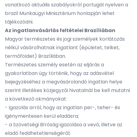
vonatkozó aktuális szabályokról portugál nyelven a
brazil
Munkaügyi Minisztérium honlapján
lehet
tájékozódni.
Az ingatlanvásárlás feltételei Brazíliában
Magyar természetes és jogi személyek korlátozás
nélkül vásárolhatnak ingatlant (épületet, telket,
termőföldet) Brazíliában.
Természetes személy esetén az eljárás a
gyakorlatban úgy történik, hogy az adásvétel
bejegyzéséhez a megvásárolandó ingatlan helye
szerint illetékes közjegyzői hivatalnál be kell mutatni
a következő okmányokat:
- igazolás arról, hogy az ingatlan per-, teher- és
igénymentesen kerül eladásra;
- a Szövetségi Bíróság igazolása a vevő, illetve az
eladó feddhetetlenségéről;